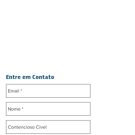
Também atuamos
toda a gama de
ações que envolvem o direito de
família, tais como divórcio, guarda,
regulamentação de visitas e
alimentos,
primando sempre por
uma atuação rápida e eficaz, tal
como exige
a matéria.
Entre em Contato