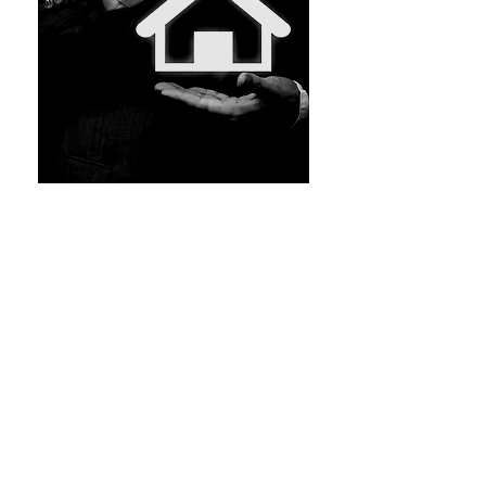
Assessoramos famílias e grupos
familiares no planejamento
sucessório e patrimonial, seja no
auxílio à elaboração de
testamentos, ou ainda com a
representação destes em
inventários extrajudiciais e
judiciais, bem como na
constituição e administração de
Family Offices.