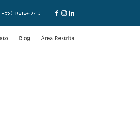
+55 (11) 2124-3713
ato
Blog
Área Restrita