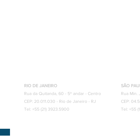
Onde Estamos?
RIO DE JANEIRO
SÃO PAU
Rua da Quitanda, 60 - 5º andar - Centro
Rua Min. 
CEP: 20.011.030 - Rio de Janeiro - RJ
CEP: 04.5
Tel: +55 (21) 3923.5900
Tel: +55 