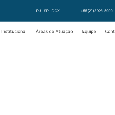
RJ - SP - DCX
+55 (21) 3923-5900
Institucional
Áreas de Atuação
Equipe
Cont
Renan Marques
CONTATO
renan.marques@vcadvogados.com
+55-21-3923-5900
ÁREAS DE ATUAÇÃO