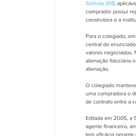
Súmula 308
, aplicáv
comprador possui regi
construtora e a instit
Para o colegiado, emb
central do enunciado
valores negociados. 
alienação fiduciária 
alienação.
O colegiado manteve 
uma compradora o dir
de contrato entre a c
Editada em 2005, a S
agente financeiro, a
tem eficácia perante