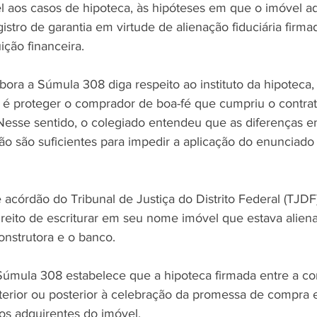
el aos casos de hipoteca, às hipóteses em que o imóvel ad
stro de garantia em virtude de alienação fiduciária firma
uição financeira.
ora a Súmula 308 diga respeito ao instituto da hipoteca, 
 é proteger o comprador de boa-fé que cumpriu o contrat
Nesse sentido, o colegiado entendeu que as diferenças en
não são suficientes para impedir a aplicação do enunciado
acórdão do Tribunal de Justiça do Distrito Federal (TJDF)
eito de escriturar em seu nome imóvel que estava alien
onstrutora e o banco.
úmula 308 estabelece que a hipoteca firmada entre a con
nterior ou posterior à celebração da promessa de compra 
 os adquirentes do imóvel.