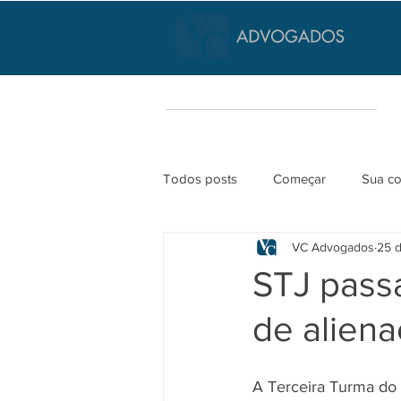
Todos posts
Começar
Sua c
VC Advogados
25 d
STJ passa
de aliena
A Terceira Turma do 