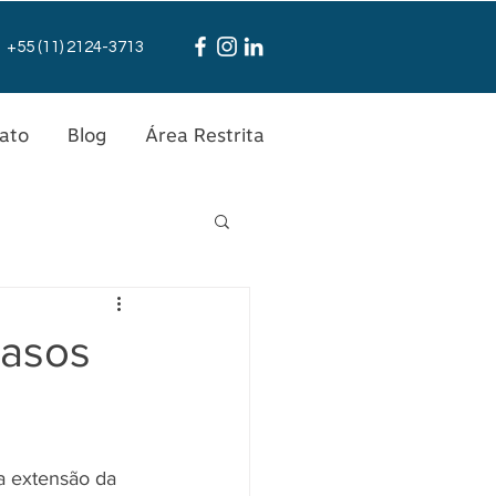
+55 (11) 2124-3713
ato
Blog
Área Restrita
casos
a extensão da 