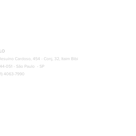
egador no acidente de
alho e o julgamento do RE
040.
LO
Jesuíno Cardoso, 454 - Conj, 32, Itaim Bibi
44-051 - São Paulo - SP
(11) 4063-7990