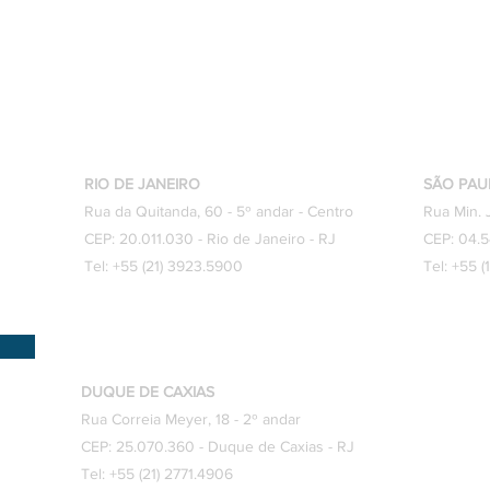
de Direito de Família
empr
trab
828.
Onde Estamos?
RIO DE JANEIRO
SÃO PAU
Rua da Quitanda, 60 - 5º andar - Centro
Rua Min. 
CEP: 20.011.030 - Rio de Janeiro - RJ
CEP: 04.5
Tel: +55 (21) 3923.5900
Tel: +55 
DUQUE DE CAXIAS
Rua Correia Meyer, 18 - 2º andar
CEP: 25.070.360 - Duque de Caxias - RJ
Tel: +55 (21) 2771.4906