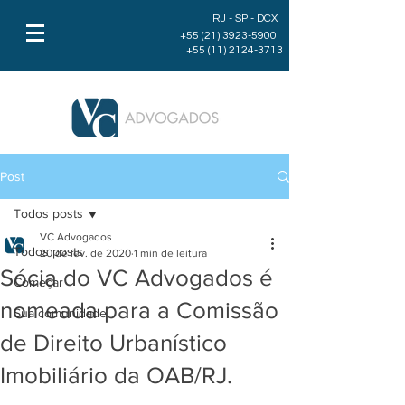
RJ - SP - DCX
+55 (21) 3923-5900
+55 (11) 2124-3713
Post
Todos posts
VC Advogados
Todos posts
20 de fev. de 2020
1 min de leitura
Sócia do VC Advogados é
Começar
nomeada para a Comissão
Sua comunidade
de Direito Urbanístico
Imobiliário da OAB/RJ.