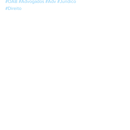
#OAB
#Advogados
#Adv
#Jurídico
#Direito