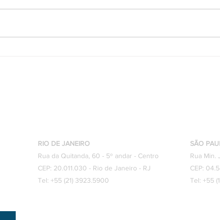
VC Advogados tem nova sócia
Resp
de Direito de Família
empr
trab
828.
Onde Estamos?
RIO DE JANEIRO
SÃO PAU
Rua da Quitanda, 60 - 5º andar - Centro
Rua Min. 
CEP: 20.011.030 - Rio de Janeiro - RJ
CEP: 04.5
Tel: +55 (21) 3923.5900
Tel: +55 