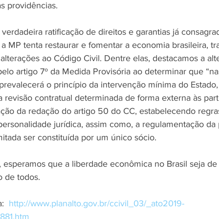
as providências.
rdadeira ratificação de direitos e garantias já consagra
 a MP tenta restaurar e fomentar a economia brasileira, ​t
lterações ao Código Civil​. D​entre elas, destacamos​ a alt
pelo artigo 7º da Medida Provisória ao determinar que ​​“na
 prevalecerá o princípio da intervenção mínima do Estado,
a revisão contratual determinada de forma externa às part
eração da redação do artigo 50 do CC​, estabelecendo regra
rsonalidade jurídica​, assim como, a regula​mentação da 
itada ser constituída por um único sócio.
, esperamos que a liberdade econômica no Brasil seja de
 de todos.​
:  
http://www.planalto.gov.br/ccivil_03/_ato2019-
881.htm