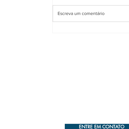
Escreva um comentário
VC Advogados está entre os
escritórios mais admirados do
Rio de Janeiro em 2022.
ENTRE EM CONTATO