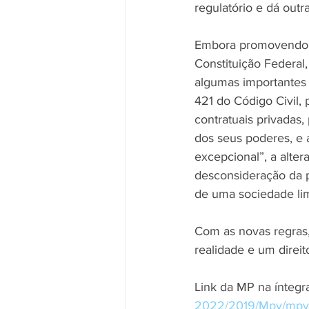
regulatório e dá outr
​Embora promovendo ve
Constituição Federal,
algumas importantes a
421 do Código Civil, 
contratuais privadas,
dos seus poderes, e 
excepcional”​, ​a alt
desconsideração da pe
de uma sociedade lim
​Com as novas regras
realidade e um direito
Link da MP na íntegra
2022/2019/Mpv/mpv