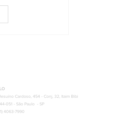
onsabilidade do
egador no acidente de
alho e o julgamento do RE
040.
LO
Jesuíno Cardoso, 454 - Conj, 32, Itaim Bibi
44-051 - São Paulo - SP
(11) 4063-7990