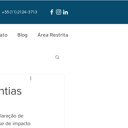
+55 (11) 2124-3713
ato
Blog
Área Restrita
ntias
claração de 
se de impacto 