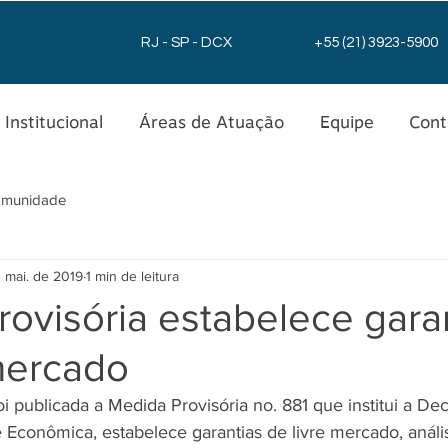
RJ - SP - DCX
+55 (21) 3923-5900
Institucional
Áreas de Atuação
Equipe
Cont
omunidade
 mai. de 2019
1 min de leitura
ovisória estabelece gara
mercado
i publicada a Medida Provisória no. 88​1​ que institui a De
e Econômica, estabelece garantias de livre mercado, análi