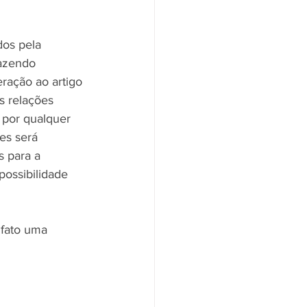
dos pela 
razendo 
eração ao artigo 
s relações 
 por qualquer 
es será 
s para a 
possibilidade 
 fato uma 