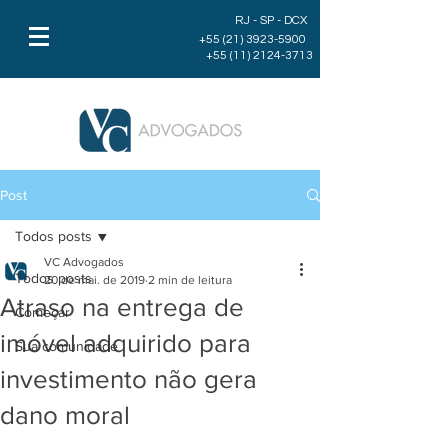
RJ - SP - DCX
+55 (21) 3923-5900
+55 (11) 2124-3713
Post
Todos posts
VC Advogados
Todos posts
20 de mai. de 2019
2 min de leitura
Atraso na entrega de
Começar
imóvel adquirido para
Sua comunidade
investimento não gera
dano moral