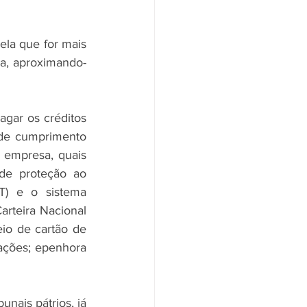
la que for mais 
a, aproximando-
agar os créditos 
 de cumprimento 
 empresa, quais 
de proteção ao 
T) e o sistema 
rteira Nacional 
io de cartão de 
tações; epenhora 
nais pátrios, já 