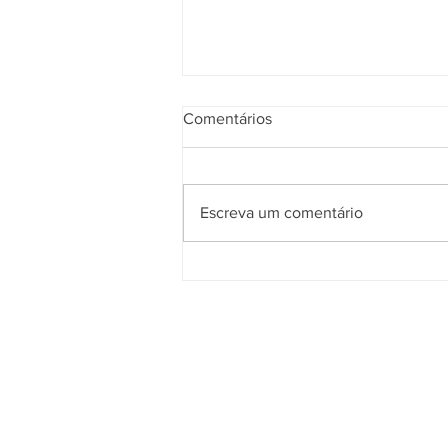
Comentários
Escreva um comentário
VC Advogados está entre os
escritórios mais admirados do
Rio de Janeiro em 2022.