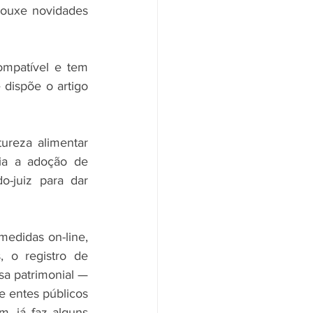
rouxe novidades 
ompatível e tem 
dispõe o artigo 
ureza alimentar 
ia a adoção de 
o-juiz para dar 
medidas on-line, 
 o registro de 
sa patrimonial — 
 entes públicos 
 já faz alguns 