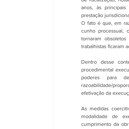
anos, às principais
prestação jurisdicion
O fato é que, em raz
cunho processual, o
tornaram obsoleto
trabalhistas ficaram 
Dentro desse conte
procedimental executi
poderes para de
razoabilidade/propor
efetivação da execuç
As medidas coerciti
modalidade de exe
cumprimento da obrig