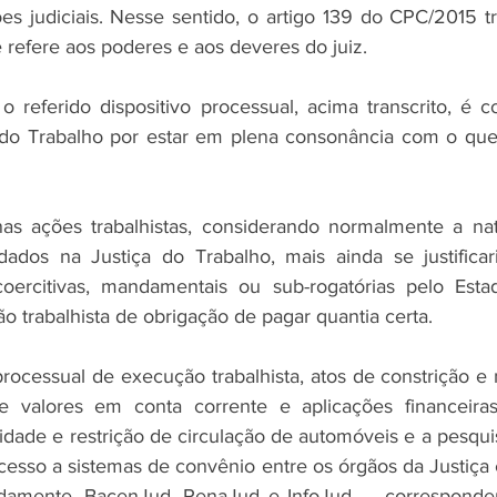
ões judiciais. Nesse sentido, o artigo 139 do CPC/2015 t
 refere aos poderes e aos deveres do juiz.
 referido dispositivo processual, acima transcrito, é c
 do Trabalho por estar em plena consonância com o que 
nas ações trabalhistas, considerando normalmente a nat
ados na Justiça do Trabalho, mais ainda se justificar
coercitivas, mandamentais ou sub-rogatórias pelo Estad
o trabalhista de obrigação de pagar quantia certa.
rocessual de execução trabalhista, atos de constrição e 
valores em conta corrente e aplicações financeiras,
idade e restrição de circulação de automóveis e a pesqui
cesso a sistemas de convênio entre os órgãos da Justiça e
tadamente, BacenJud, RenaJud e InfoJud — correspondem,