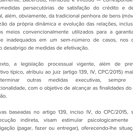
 medidas persecutórias de satisfação do crédito e de
al, além, obviamente, da tradicional penhora de bens (móv
ão da própria dinâmica e evolução das relações, inclus
s meios convencionalmente utilizados para a garantia
s e inadequados em um sem-número de casos, nos qu
ao desabrigo de medidas de efetivação.
xto, a legislação processual vigente, além de prev
vo típico, atribuiu ao juiz (artigo 139, IV, CPC/2015) ma
terminar outras medidas executivas, sempre 
cionalidade, com o objetivo de alcançar as finalidades do
ão.
vas baseadas no artigo 139, inciso IV, do CPC/2015, 
cução indireta, visam estimular psicologicamente
ação (pagar, fazer ou entregar), oferecendo-lhe situaç