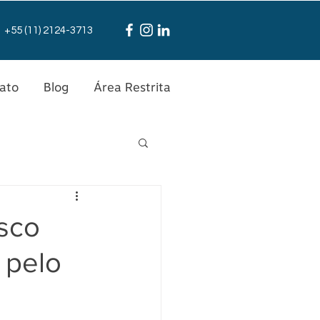
+55 (11) 2124-3713
ato
Blog
Área Restrita
isco
 pelo