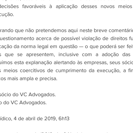
decisões favoráveis à aplicação desses novos meios 
cução.
erando que não pretendemos aqui neste breve comentário
questionamento acerca de possível violação de direitos f
cação da norma legal em questão — o que poderá ser fei
s que se apresentem, inclusive com a adoção das m
uímos esta explanação alertando às empresas, seus sócio
 meios coercitivos de cumprimento da execução, a fim d
cos mais ampla e precisa.
 sócio do VC Advogados.
o do VC Advogados.
ídico, 4 de abril de 2019, 6h13