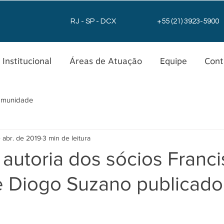
RJ - SP - DCX
+55 (21) 3923-5900
Institucional
Áreas de Atuação
Equipe
Cont
omunidade
 abr. de 2019
3 min de leitura
 autoria dos sócios Franc
e Diogo Suzano publicado