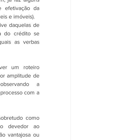
 efetivação da 
eis e imóveis).
ive daquelas de 
 do crédito se 
ais as verbas 
er um roteiro 
ior amplitude de 
observando a 
 processo com a 
sobretudo como 
 o devedor ao 
ão vantajosa ou 