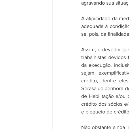
agravando sua situaç
A atipicidade da med
adequada à condição
se, pois, da finalida
Assim, o devedor (pes
trabalhistas devidos
da execução, inclus
sejam, exemplificat
crédito, dentre el
Serasajud;penhora d
de Habilitação e/ou 
crédito dos sócios e/
e bloqueio de crédit
Não obstante ainda in