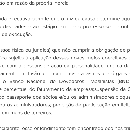
ão em razão da própria inércia.
ida executiva permite que o juiz da causa determine aque
 das partes e ao estágio em que o processo se encontr
de da execução.
soa física ou jurídica) que não cumprir a obrigação de p
 fica sujeito à aplicação desses novos meios coercitivos
ive com a desconsideração da personalidade jurídica da
ivamente: inclusão do nome nos cadastros de órgãos 
es o Banco Nacional de Devedores Trabalhistas (BND
e percentual do faturamento da empresa;suspensão da Ca
do passaporte dos sócios e/ou os administradores;bloque
ou os administradores; proibição de participação em lici
o em mãos de terceiros.
cipiente, esse entendimento tem encontrado eco nos tribu